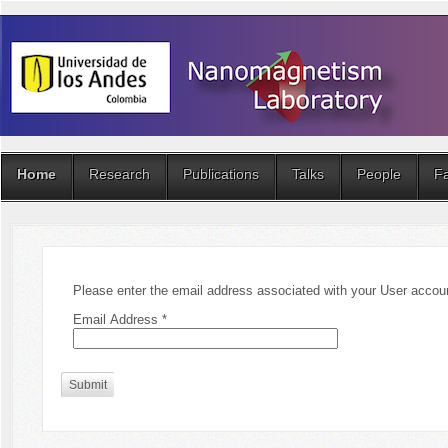
Home
Research
Publications
Talks
People
Fa
Please enter the email address associated with your User account
Email Address
*
Submit