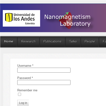
Home
Research
Publications
Talks
People
Fa
Username
*
Password
*
Remember me
Log in