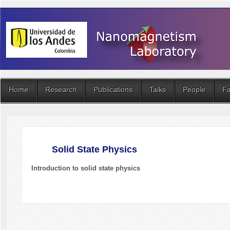
Home
Research
Publications
Talks
People
Fa
Solid State Physics
Introduction to solid state physics